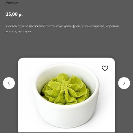
Артикул:
25,00
р.
Состав: тонкое дрожжевое тесто, соус крем-фреш, сыр моцарелла, жареный
лосось, лук перья.